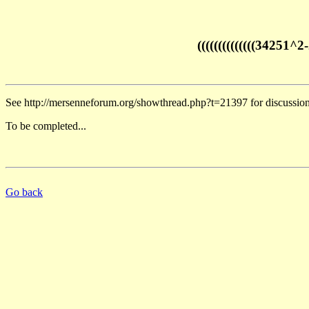
((((((((((((((34251
See http://mersenneforum.org/showthread.php?t=21397 for discussio
To be completed...
Go back